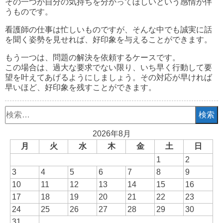
その一つが自分の気持ちを分かってほしいという感情が伴
うものです。
看護師の仕事は忙しいものですが、そんな中でも誠実に話
を聞く姿勢を見せれば、好印象を与えることができます。
もう一つは、問題の解決を依頼するケースです。
この場合は、過大な要求でない限り、いち早く行動して要
望を叶えてあげるようにしましょう。その対応が早ければ
早いほど、好印象を残すことができます。
検
索:
2026年8月
月
火
水
木
金
土
日
1
2
3
4
5
6
7
8
9
10
11
12
13
14
15
16
17
18
19
20
21
22
23
24
25
26
27
28
29
30
31