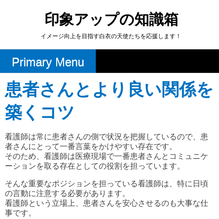
Skip
to
印象アップの知識箱
content
イメージ向上を目指す白衣の天使たちを応援します！
Primary Menu
患者さんとより良い関係を
築くコツ
看護師は常に患者さんの側で状況を把握しているので、患
者さんにとって一番言葉をかけやすい存在です。
そのため、看護師は医療現場で一番患者さんとコミュニケ
ーションを取る存在としての役割を担っています。
そんな重要なポジションを担っている看護師は、特に日頃
の言動に注意する必要があります。
看護師という立場上、患者さんを安心させるのも大事な仕
事です。