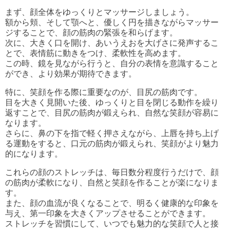
まず、顔全体をゆっくりとマッサージしましょう。
額から頬、そして顎へと、優しく円を描きながらマッサー
ジすることで、顔の筋肉の緊張を和らげます。
次に、大きく口を開け、あいうえおを大げさに発声するこ
とで、表情筋に動きをつけ、柔軟性を高めます。
この時、鏡を見ながら行うと、自分の表情を意識すること
ができ、より効果が期待できます。
特に、笑顔を作る際に重要なのが、目尻の筋肉です。
目を大きく見開いた後、ゆっくりと目を閉じる動作を繰り
返すことで、目尻の筋肉が鍛えられ、自然な笑顔が容易に
なります。
さらに、鼻の下を指で軽く押さえながら、上唇を持ち上げ
る運動をすると、口元の筋肉が鍛えられ、笑顔がより魅力
的になります。
これらの顔のストレッチは、毎日数分程度行うだけで、顔
の筋肉が柔軟になり、自然と笑顔を作ることが楽になりま
す。
また、顔の血流が良くなることで、明るく健康的な印象を
与え、第一印象を大きくアップさせることができます。
ストレッチを習慣にして、いつでも魅力的な笑顔で人と接